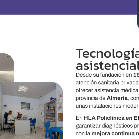
Tecnologí
asistencia
Desde su fundación en
1
atención sanitaria privad
ofrecer asistencia médica 
provincia de
Almería
, co
unas instalaciones mode
En
HLA
Policlínica en E
garantizar diagnósticos p
con la
mejora continua
n