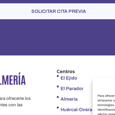
SOLICITAR CITA PREVIA
Centros
El Ejido
El Parador
Para ofrecer
ra ofrecerte los
Almería
almacenar y/
ntes con las
tecnologías
Huércal-Overa
identificaci
afectar nega