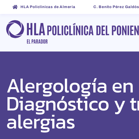
HLA Policlínicas de Almería
C. Benito Pérez Galdós
Alergología en 
Diagnóstico y 
alergias