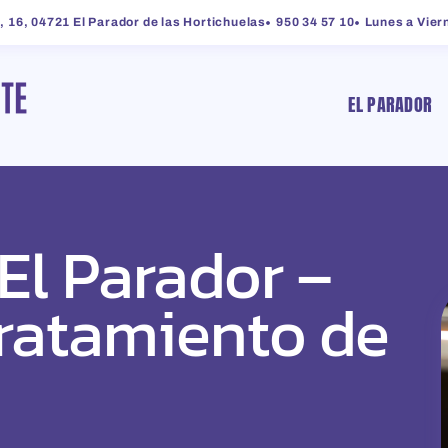
, 16, 04721 El Parador de las Hortichuelas
950 34 57 10
Lunes a Viern
EL PARADOR
El Parador –
tratamiento de