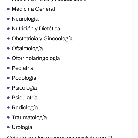
Medicina General
Neurología
Nutrición y Dietética
Obstetricia y Ginecología
Oftalmología
Otorrinolaringología
Pediatría
Podología
Psicología
Psiquiatría
Radiología
Traumatología
Urología
Cuídate con los mejores especialistas en El