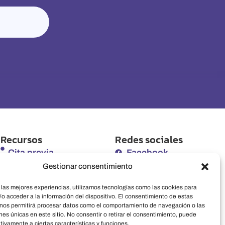
Recursos
Redes sociales
Cita previa
Facebook
Gestionar consentimiento
Seguros
Instagram
 las mejores experiencias, utilizamos tecnologías como las cookies para
Mutuas
LinkedIn
o acceder a la información del dispositivo. El consentimiento de estas
 nos permitirá procesar datos como el comportamiento de navegación o las
Prevención de riesgos
ones únicas en este sitio. No consentir o retirar el consentimiento, puede
tivamente a ciertas características y funciones.