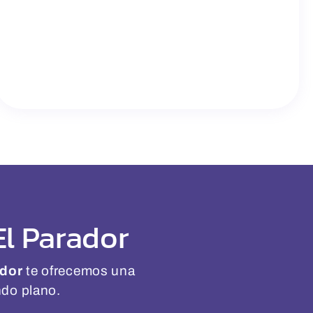
El Parador
ador
te ofrecemos una
ndo plano.