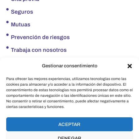
Seguros
Mutuas
Prevención de riesgos
Trabaja con nosotros
Redes sociales
Gestionar consentimiento
Facebook
Para ofrecer las mejores experiencias, utilizamos tecnologías como las
Instagram
cookies para almacenar y/o acceder a la información del dispositivo. El
consentimiento de estas tecnologías nos permitirá procesar datos como el
comportamiento de navegación o las identificaciones únicas en este sitio.
LinkedIn
No consentir o retirar el consentimiento, puede afectar negativamente a
ciertas características y funciones.
ACEPTAR
HLA Políclinicas de Almería ©
Desarrollado por
WILAPP
Política de privacidad
|
Aviso Legal
|
Política de
DENEGAR