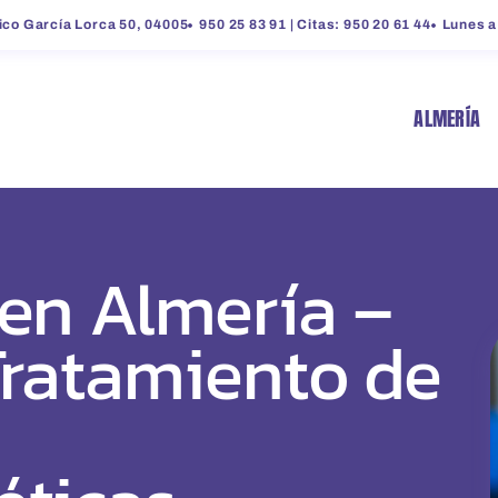
ico García Lorca 50, 04005
950 25 83 91 | Citas: 950 20 61 44
Lunes a
ALMERÍA
en Almería –
Tratamiento de