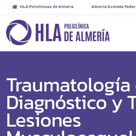
HLA Policlínicas de Almería
Almería Avenida Feder
Traumatología 
Diagnóstico y 
Lesiones